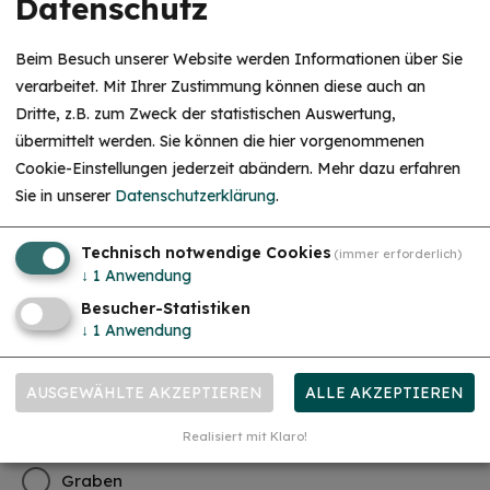
Datenschutz
Wann haben Sie Ihren Aufenthalt gebucht?*
Beim Besuch unserer Website werden Informationen über Sie
verarbeitet. Mit Ihrer Zustimmung können diese auch an
Mehr als 1 Monat vor dem Aufenthalt
Dritte, z.B. zum Zweck der statistischen Auswertung,
übermittelt werden. Sie können die hier vorgenommenen
1 Monat bis 15 Tage vor dem Aufenthalt
Cookie-Einstellungen jederzeit abändern.
Mehr dazu erfahren
14 Tage bis 1 Tag vor dem Aufenthalt
Sie in unserer
Datenschutzerklärung
.
Spontan während des Aufenthaltes
Technisch notwendige Cookies
(immer erforderlich)
↓
1
Anwendung
In welchem Ort haben Sie übernachtet?*
Besucher-Statistiken
↓
1
Anwendung
Auernheim
Bubenheim
AUSGEWÄHLTE AKZEPTIEREN
ALLE AKZEPTIEREN
Dietfurt
Realisiert mit Klaro!
Graben