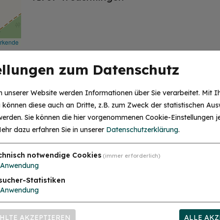
irkende
ellungen zum Datenschutz
ambach
 unserer Website werden Informationen über Sie verarbeitet. Mit I
sch
können diese auch an Dritte, z.B. zum Zweck der statistischen Aus
 werden. Sie können die hier vorgenommenen Cookie-Einstellungen je
HINWEIS
ehr dazu erfahren Sie in unserer
Datenschutzerklärung
.
Christkind & Engel gesucht!
Wir suchen dich als Christkind oder Engel. Hast
du Lust das Gesicht der Treuchtlinger
chnisch notwendige Cookies
(immer erforderlich)
Schlossweihnacht zu sein, den Gästen ein
Anwendung
Lächeln ins Gesicht zu zaubern und Freude und
Herzlichkeit auszustrahlen? Dann melde dich
sucher-Statistiken
gerne bei uns!...
mehr
Anwendung
HLTE AKZEPTIEREN
ALLE AKZ