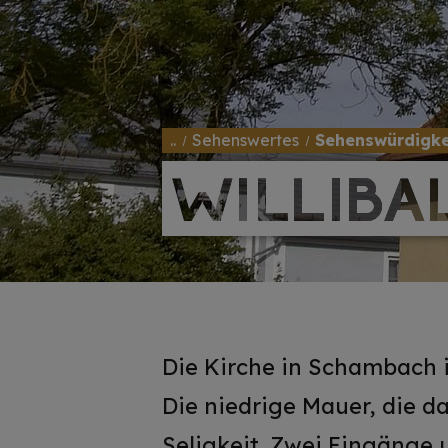
..
Sehenswertes
Sehenswürdigke
WILLIBA
WILLIBA
Die Kirche in Schambach 
Die niedrige Mauer, die da
Seligkeit. Zwei Eingänge u