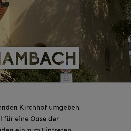
HAMBACH
HAMBACH
henden Kirchhof umgeben.
l für eine Oase der
laden ein zum Eintreten