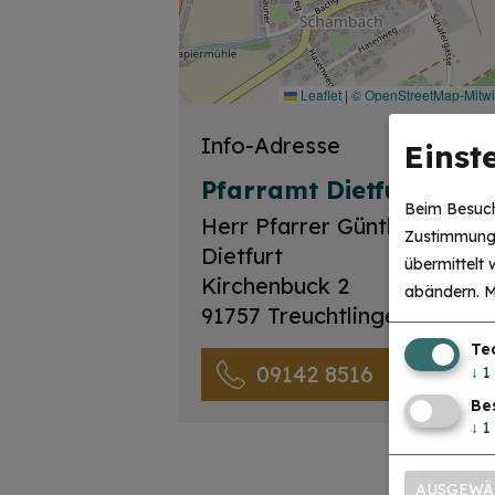
Leaflet
|
© OpenStreetMap-Mitw
Info-Adresse
Einst
Pfarramt Dietfurt-Sch
Beim Besuch
Herr Pfarrer Günther Gage
Zustimmung 
Dietfurt
übermittelt
Kirchenbuck 2
abändern.
M
91757 Treuchtlingen
Te
09142 8516
↓
1
Be
↓
1
AUSGEWÄ