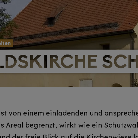
iten
LDSKIRCHE SC
LDSKIRCHE SC
ist von einem einladenden und ansprec
s Areal begrenzt, wirkt wie ein Schutzwal
nd der freie Blick auf die Kirchenwiese 