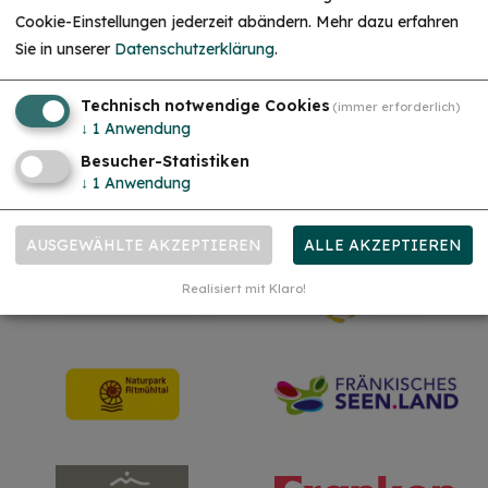
Christkind & Engel gesucht!
Cookie-Einstellungen jederzeit abändern.
Mehr dazu erfahren
Wir suchen dich als Christkind oder Engel. Hast
Sie in unserer
Datenschutzerklärung
.
du Lust das Gesicht der Treuchtlinger
Schlossweihnacht zu sein, den Gästen ein
Lächeln ins Gesicht zu zaubern und Freude und
Herzlichkeit auszustrahlen? Dann melde dich
Technisch notwendige Cookies
(immer erforderlich)
gerne bei uns!...
mehr
↓
1
Anwendung
Besucher-Statistiken
↓
1
Anwendung
Unsere Partner
AUSGEWÄHLTE AKZEPTIEREN
ALLE AKZEPTIEREN
Realisiert mit Klaro!