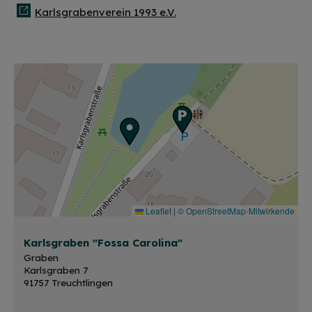
Karlsgrabenverein 1993 e.V.
Leaflet
|
© OpenStreetMap-Mitwirkende
Karlsgraben "Fossa Carolina"
Graben
Karlsgraben 7
91757 Treuchtlingen