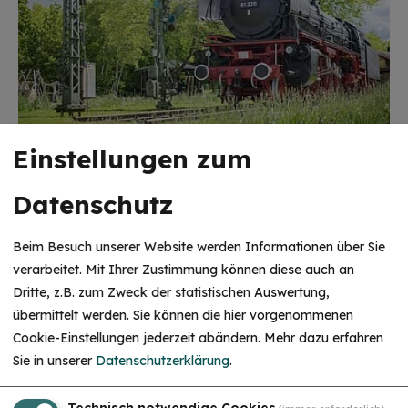
Einstellungen zum
Datenschutz
Beim Besuch unserer Website werden Informationen über Sie
verarbeitet. Mit Ihrer Zustimmung können diese auch an
Dritte, z.B. zum Zweck der statistischen Auswertung,
HINWEIS
übermittelt werden. Sie können die hier vorgenommenen
Christkind & Engel gesucht!
Cookie-Einstellungen jederzeit abändern.
Mehr dazu erfahren
Wir suchen dich als Christkind oder Engel. Hast
Sie in unserer
Datenschutzerklärung
.
du Lust das Gesicht der Treuchtlinger
Schlossweihnacht zu sein, den Gästen ein
Lächeln ins Gesicht zu zaubern und Freude und
Herzlichkeit auszustrahlen? Dann melde dich