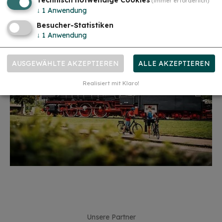
Technisch notwendige Cookies
(immer erforderlich)
gerne bei uns!...
mehr
↓
1
Anwendung
Besucher-Statistiken
↓
1
Anwendung
AUSGEWÄHLTE AKZEPTIEREN
ALLE AKZEPTIEREN
Realisiert mit Klaro!
Unsere Partner