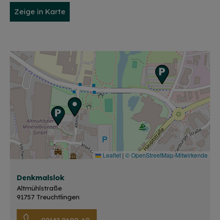
Zeige in Karte
Leaflet
|
© OpenStreetMap-Mitwirkende
Denkmalslok
Altmühlstraße
91757 Treuchtlingen
09142 9600-60