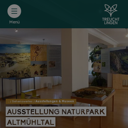
Menü
..
Sehenswertes
Ausstellungen & Museen
AUSSTELLUNG NATURPARK
AUSSTELLUNG NATURPARK
ALTMÜHLTAL
ALTMÜHLTAL