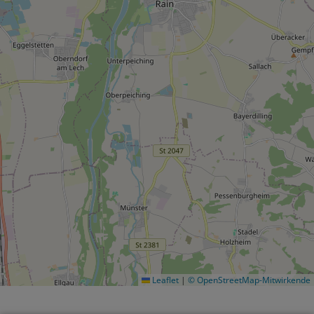
Leaflet
|
© OpenStreetMap-Mitwirkende