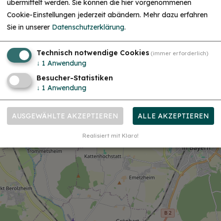
übermittelt werden. Sie können die hier vorgenommenen
Christkind & Engel gesucht!
Cookie-Einstellungen jederzeit abändern.
Mehr dazu erfahren
Wir suchen dich als Christkind oder Engel. Hast
Sie in unserer
Datenschutzerklärung
.
du Lust das Gesicht der Treuchtlinger
Schlossweihnacht zu sein, den Gästen ein
Lächeln ins Gesicht zu zaubern und Freude und
Herzlichkeit auszustrahlen? Dann melde dich
Technisch notwendige Cookies
(immer erforderlich)
gerne bei uns!...
mehr
↓
1
Anwendung
Besucher-Statistiken
↓
1
Anwendung
AUSGEWÄHLTE AKZEPTIEREN
ALLE AKZEPTIEREN
Realisiert mit Klaro!