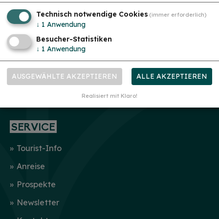
Altmühlvital
Technisch notwendige Cookies
(immer erforderlich)
mehr
Kurort
↓
1
Anwendung
Besucher-Statistiken
GASTGEBER
↓
1
Anwendung
Unterkunft suchen
AUSGEWÄHLTE AKZEPTIEREN
ALLE AKZEPTIEREN
Wohnmobilstellplatz
Realisiert mit Klaro!
Gastronomie
SERVICE
Tourist-Info
Anreise
Prospekte
Newsletter