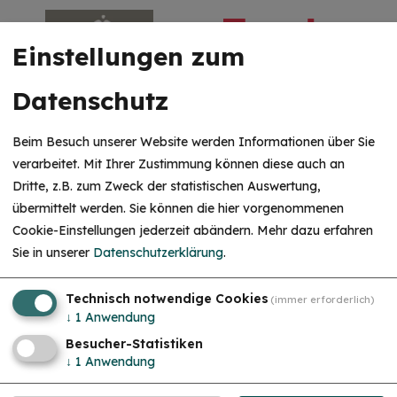
Einstellungen zum
Datenschutz
Beim Besuch unserer Website werden Informationen über Sie
verarbeitet. Mit Ihrer Zustimmung können diese auch an
Dritte, z.B. zum Zweck der statistischen Auswertung,
HINWEIS
übermittelt werden. Sie können die hier vorgenommenen
Christkind & Engel gesucht!
Cookie-Einstellungen jederzeit abändern.
Mehr dazu erfahren
Wir suchen dich als Christkind oder Engel. Hast
Sie in unserer
Datenschutzerklärung
.
du Lust das Gesicht der Treuchtlinger
Schlossweihnacht zu sein, den Gästen ein
Lächeln ins Gesicht zu zaubern und Freude und
Herzlichkeit auszustrahlen? Dann melde dich
Technisch notwendige Cookies
(immer erforderlich)
gerne bei uns!...
mehr
↓
1
Anwendung
Besucher-Statistiken
↓
1
Anwendung