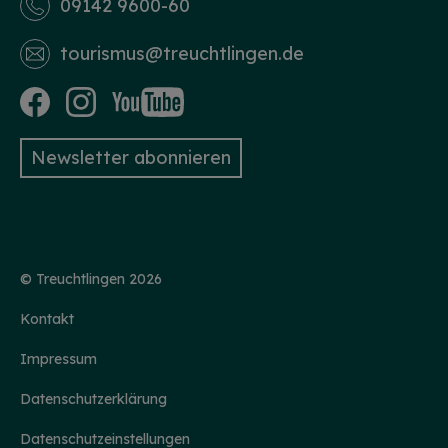
09142 9600-60
tourismus­@treuchtlingen.de
Newsletter abonnieren
© Treuchtlingen 2026
Kontakt
HINWEIS
Impressum
Christkind & Engel gesucht!
Datenschutzerklärung
Wir suchen dich als Christkind oder Engel. Hast
du Lust das Gesicht der Treuchtlinger
Schlossweihnacht zu sein, den Gästen ein
Datenschutzeinstellungen
Lächeln ins Gesicht zu zaubern und Freude und