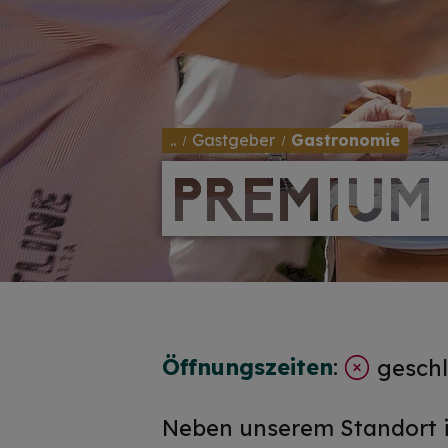
..
Gastgeber
Gastronomie
PREMIUM
PREMIUM
Öffnungszeiten
:
geschl
Neben unserem Standort in