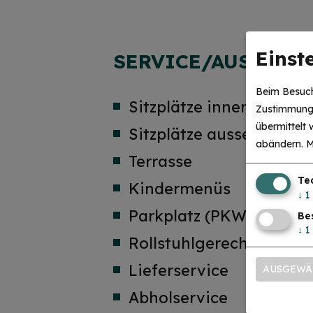
Einst
SERVICE/AUSSTAT
Beim Besuch
Sitzplätze innen: 20 Per
Zustimmung 
übermittelt
Sitzplätze aussen: 20 P
abändern.
M
Terrasse
Te
Kindermenüs
↓
1
Parkplatz (PKW) am Ha
Be
↓
1
Rollstuhlgerecht
Lieferservice
AUSGEWÄ
Abholservice