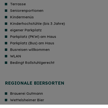
Terrasse
Seniorenportionen
Kindermenüs
Kinderhochstühle (bis 3 Jahre)
eigener Parkplatz
Parkplatz (PKW) am Haus
Parkplatz (Bus) am Haus
Busreisen willkommen
WLAN
Bedingt Rollstuhlgerecht
REGIONALE BIERSORTEN
Brauerei Gutmann
Wettelsheimer Bier