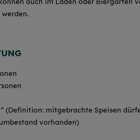
e können auch im Laden oder Biergarten 
 werden.
TUNG
sonen
ersonen
“ (Definition: mitgebrachte Speisen dürf
aumbestand vorhanden)