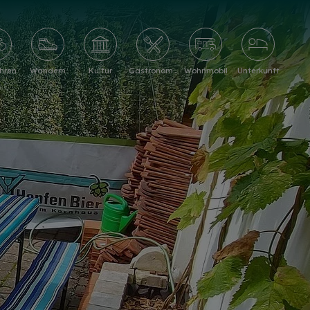
hren
Wandern
Kultur
Gastronomie
Wohnmobil
Unterkunft