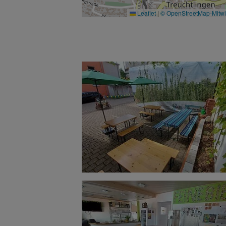
Leaflet
|
© OpenStreetMap-Mitw