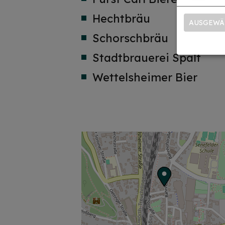
Hechtbräu
AUSGEWÄ
Schorschbräu
Stadtbrauerei Spalt
Wettelsheimer Bier