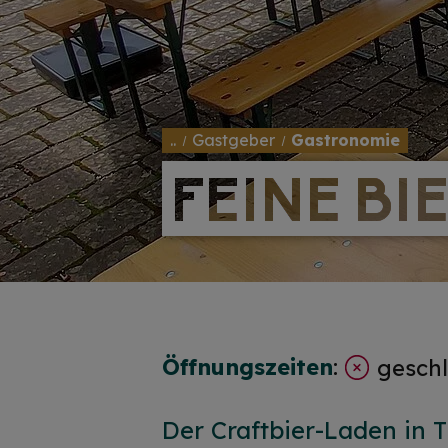
..
Gastgeber
Gastronomie
FEINE BI
FEINE BI
Öffnungszeiten
:
geschl
Der Craftbier-Laden in 