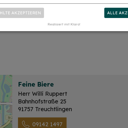
HLTE AKZEPTIEREN
ALLE AKZ
Realisiert mit Klaro!
Feine Biere
Herr Willi Ruppert
Bahnhofstraße 25
91757 Treuchtlingen
09142 1497