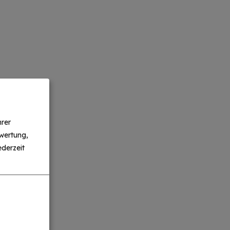
hrer
wertung,
derzeit