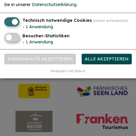
Wir suchen dich als Christkind oder Engel. Hast
Sie in unserer
Datenschutzerklärung
.
du Lust das Gesicht der Treuchtlinger
Schlossweihnacht zu sein, den Gästen ein
Lächeln ins Gesicht zu zaubern und Freude und
Herzlichkeit auszustrahlen? Dann melde dich
Technisch notwendige Cookies
(immer erforderlich)
gerne bei uns!...
mehr
↓
1
Anwendung
Besucher-Statistiken
Unsere Partner
↓
1
Anwendung
AUSGEWÄHLTE AKZEPTIEREN
ALLE AKZEPTIEREN
Realisiert mit Klaro!