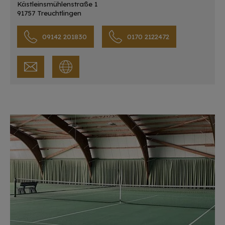
Kästleinsmühlenstraße 1
91757 Treuchtlingen
09142 201830
0170 2122472