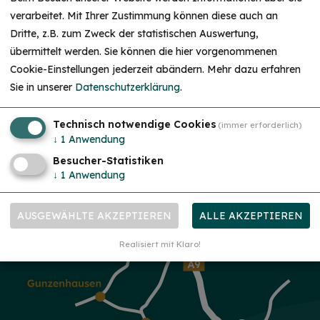
verarbeitet. Mit Ihrer Zustimmung können diese auch an
Dritte, z.B. zum Zweck der statistischen Auswertung,
HINWEIS
übermittelt werden. Sie können die hier vorgenommenen
Christkind & Engel gesucht!
Cookie-Einstellungen jederzeit abändern.
Mehr dazu erfahren
Wir suchen dich als Christkind oder Engel. Hast
Sie in unserer
Datenschutzerklärung
.
du Lust das Gesicht der Treuchtlinger
Schlossweihnacht zu sein, den Gästen ein
Lächeln ins Gesicht zu zaubern und Freude und
Herzlichkeit auszustrahlen? Dann melde dich
Technisch notwendige Cookies
(immer erforderlich)
gerne bei uns!...
mehr
↓
1
Anwendung
Besucher-Statistiken
↓
1
Anwendung
AUSGEWÄHLTE AKZEPTIEREN
ALLE AKZEPTIEREN
Realisiert mit Klaro!