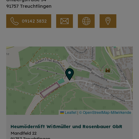
91757 Treuchtlingen
09142 3832
Leaflet
|
© OpenStreetMap-Mitwirkende
Heumödernlift Wißmüller und Rosenbauer GbR
Mandlfeld 22
91757 Treuchtlingen