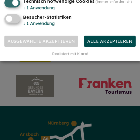
Technisch notwendige Cookies
(immer erforderlich)
mehr
↓
1
Anwendung
Besucher-Statistiken
↓
1
Anwendung
AUSGEWÄHLTE AKZEPTIEREN
ALLE AKZEPTIEREN
Realisiert mit Klaro!