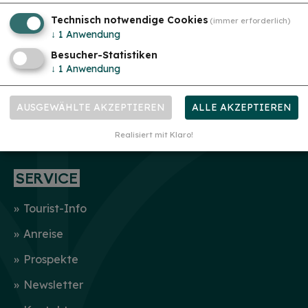
Altmühlvital
Technisch notwendige Cookies
(immer erforderlich)
mehr
Kurort
↓
1
Anwendung
Besucher-Statistiken
GASTGEBER
↓
1
Anwendung
Unterkunft suchen
AUSGEWÄHLTE AKZEPTIEREN
ALLE AKZEPTIEREN
Wohnmobilstellplatz
Realisiert mit Klaro!
Gastronomie
SERVICE
Tourist-Info
Anreise
Prospekte
Newsletter