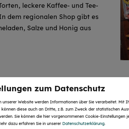
rten, leckere Kaffee- und Tee-
In dem regionalen Shop gibt es
laden, Salze und Honig aus
ellungen zum Datenschutz
UCH HIER
 unserer Website werden Informationen über Sie verarbeitet. Mit I
können diese auch an Dritte, z.B. zum Zweck der statistischen Aus
 werden. Sie können die hier vorgenommenen Cookie-Einstellungen je
HINWEIS
ehr dazu erfahren Sie in unserer
Datenschutzerklärung
.
Christkind & Engel gesucht!