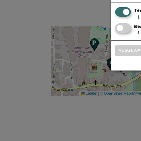
Te
↓
1
Be
↓
1
AUSGEWÄ
Leaflet
|
© OpenStreetMap-Mitw