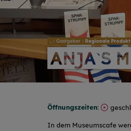
..
Gastgeber
Regionale Produkt
ANJA`S 
ANJA`S 
Öffnungszeiten
:
geschl
In dem Museumscafe werd