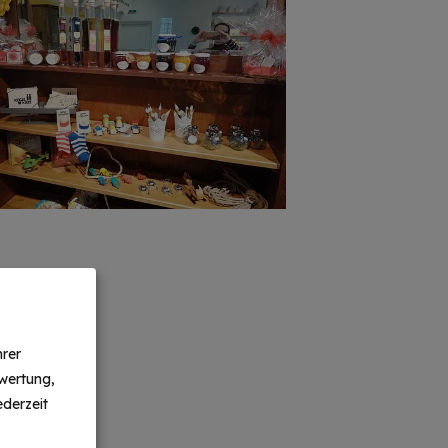
hrer
wertung,
derzeit