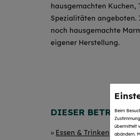
hausgemachten Kuchen, To
Spezialitäten angeboten. 
noch hausgemachte Marme
eigener Herstellung.
Einst
DIESER BETRIEB A
Beim Besuch
Zustimmung 
übermittelt
Essen & Trinken
abändern.
M