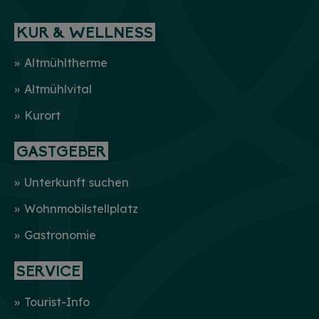
KUR & WELLNESS
Altmühltherme
Altmühlvital
HINWEIS
Kurort
Christkind & Engel gesucht!
GASTGEBER
Wir suchen dich als Christkind oder Engel. Hast
du Lust das Gesicht der Treuchtlinger
Schlossweihnacht zu sein, den Gästen ein
Unterkunft suchen
Lächeln ins Gesicht zu zaubern und Freude und
Herzlichkeit auszustrahlen? Dann melde dich
gerne bei uns!...
mehr
Wohnmobilstellplatz
Gastronomie
SERVICE
Tourist-Info