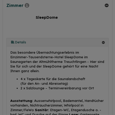
Zimmer
1
SleepDome
Details
Das besondere Übernachtungserlebnis im
Einzimmer-Tausendsterne-Hotel SleepDome im
Saunagarten der Altmühltherme Treuchtlingen - Hier sind
Sie für sich und der SleepDome gehört für eine Nacht
Ihnen ganz allein.
4 x Tageskarte für die Saunalandschaft
(für den An- und Abreisetag)
2 x Salzlounge – Terminvereinbarung vor Ort
Ausstattung:
Aussenwhirlpool, Bademantel, Handtücher
vorhanden, Nichtraucherzimmer, Whirlpool in
Zimmer/FeWo
Sanitär:
Etagen-WC, Etagendusche o. -
bad, WC und Dusche auf der Etage
Lage:
Gartenseite,