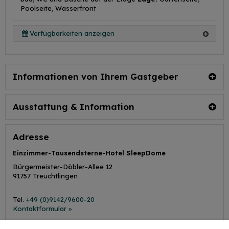
Poolseite, Wasserfront
Verfügbarkeiten anzeigen
Informationen von Ihrem Gastgeber
Ausstattung & Information
Adresse
Einzimmer-Tausendsterne-Hotel SleepDome
Bürgermeister-Döbler-Allee 12
91757
Treuchtlingen
Tel.
+49 (0)9142/9600-20
Kontaktformular »
Website »