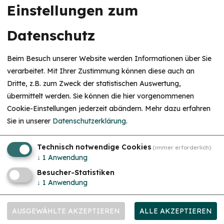
Einstellungen zum
powered by Holidu Smart Destination
Datenschutz
Beim Besuch unserer Website werden Informationen über Sie
Unsere Partner
verarbeitet. Mit Ihrer Zustimmung können diese auch an
Dritte, z.B. zum Zweck der statistischen Auswertung,
HINWEIS
übermittelt werden. Sie können die hier vorgenommenen
Christkind & Engel gesucht!
Cookie-Einstellungen jederzeit abändern.
Mehr dazu erfahren
Wir suchen dich als Christkind oder Engel. Hast
Sie in unserer
Datenschutzerklärung
.
du Lust das Gesicht der Treuchtlinger
Schlossweihnacht zu sein, den Gästen ein
Lächeln ins Gesicht zu zaubern und Freude und
Herzlichkeit auszustrahlen? Dann melde dich
Technisch notwendige Cookies
(immer erforderlich)
gerne bei uns!...
mehr
↓
1
Anwendung
Besucher-Statistiken
↓
1
Anwendung
AUSGEWÄHLTE AKZEPTIEREN
ALLE AKZEPTIEREN