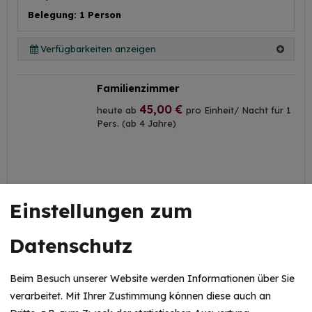
Belegung: 1 Person
Verfügbarkeiten anzeigen
Familienzimmer
45,00 €
heute ab
pro Einheit/ Nacht für 1
Pers. (ab 4 Jahre)
Einstellungen zum
Datenschutz
mehr (6 ) »
Beim Besuch unserer Website werden Informationen über Sie
verarbeitet. Mit Ihrer Zustimmung können diese auch an
mehr (6 ) »
mehr (6 ) »
Details