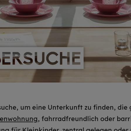
ERSUCHE
ERSUCHE
uche, um eine Unterkunft zu finden, die
ienwohnung
, fahrradfreundlich oder barr
g für Kleinkinder, zentral gelegen oder