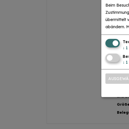
Beim Besuch
D
Zustimmung 
übermittelt
Hausti
abändern.
M
Ein Ba
werde
Ein Zu
Te
10€ pr
↓
1
Stock
Be
Backof
↓
1
Doppel
Fernse
vorhan
AUSGEWÄ
Küche 
Nichtr
Sitzge
und B
Größe
Beleg