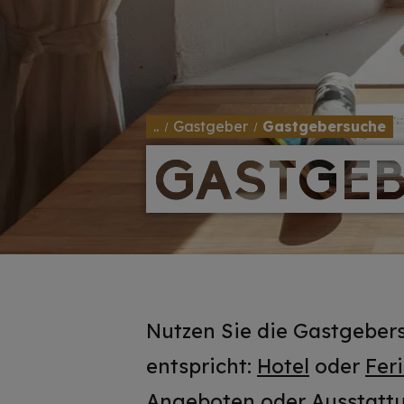
..
Gastgeber
Gastgebersuche
GASTGEB
GASTGEB
Nutzen Sie die Gastgebers
entspricht:
Hotel
oder
Fer
Angeboten oder Ausstattun