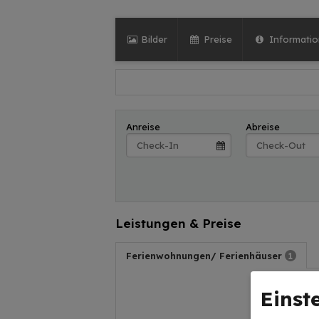
Bilder
Preise
Informati
Anreise
Abreise
Leistungen & Preise
Ferienwohnungen/ Ferienhäuser
1
FeHa
Einst
heute