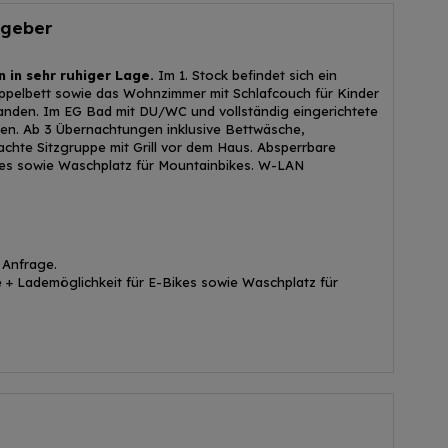
tgeber
n in sehr ruhiger Lage.
Im 1. Stock befindet sich ein
ppelbett sowie das Wohnzimmer mit Schlafcouch für Kinder
anden. Im EG Bad mit DU/WC und vollständig eingerichtete
nen. Ab 3 Übernachtungen inklusive Bettwäsche,
hte Sitzgruppe mit Grill vor dem Haus. Absperrbare
kes sowie Waschplatz für Mountainbikes. W-LAN
 Anfrage.
+ Lademöglichkeit für E-Bikes sowie Waschplatz für