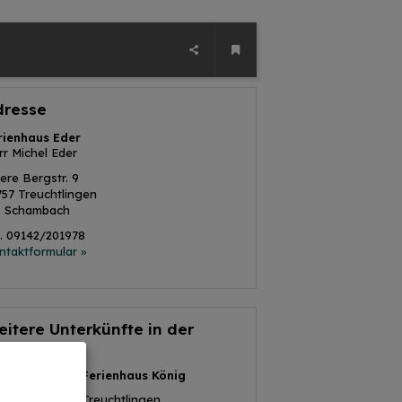
dresse
rienhaus Eder
rr Michel Eder
ere Bergstr. 9
757
Treuchtlingen
 Schambach
l.
09142/201978
ntaktformular »
itere Unterkünfte in der
mgebung
Ferienhaus König
Treuchtlingen