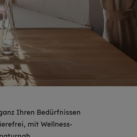
 ganz Ihren Bedürfnissen
ierefrei, mit Wellness-
 naturnah.