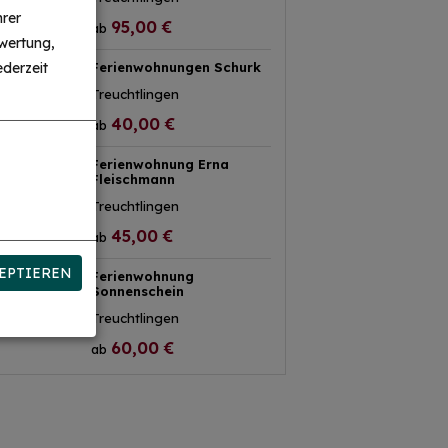
hrer
95,00 €
ab
wertung,
Ferienwohnungen Schurk
derzeit
Treuchtlingen
40,00 €
ab
Ferienwohnung Erna
Fleischmann
Treuchtlingen
45,00 €
ab
EPTIEREN
Ferienwohnung
Sonnenschein
Treuchtlingen
60,00 €
ab