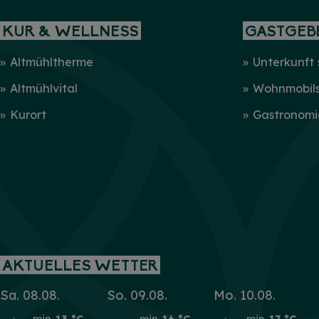
KUR & WELLNESS
GASTGEB
Altmühltherme
Unterkunft
Altmühlvital
Wohnmobilst
Kurort
Gastronomi
AKTUELLES WETTER
Sa. 08.08.
So. 09.08.
Mo. 10.08.
min.
13 °C
min.
16 °C
min.
17 °C