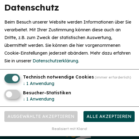
Datenschutz
Unsere Partner
Beim Besuch unserer Website werden Informationen über Sie
verarbeitet. Mit Ihrer Zustimmung können diese auch an
Dritte, z.B. zum Zweck der statistischen Auswertung,
HINWEIS
übermittelt werden. Sie können die hier vorgenommenen
Christkind & Engel gesucht!
Cookie-Einstellungen jederzeit abändern.
Mehr dazu erfahren
Wir suchen dich als Christkind oder Engel. Hast
Sie in unserer
Datenschutzerklärung
.
du Lust das Gesicht der Treuchtlinger
Schlossweihnacht zu sein, den Gästen ein
Lächeln ins Gesicht zu zaubern und Freude und
Herzlichkeit auszustrahlen? Dann melde dich
Technisch notwendige Cookies
(immer erforderlich)
gerne bei uns!...
mehr
↓
1
Anwendung
Besucher-Statistiken
↓
1
Anwendung
AUSGEWÄHLTE AKZEPTIEREN
ALLE AKZEPTIEREN
Realisiert mit Klaro!