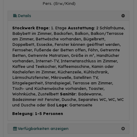
Pers. (Erw./Kind)
Details
Stockwerk Etage:
1. Etage
Ausstattung:
2 Schlafräume,
Babybett im Zimmer, Backofen, Balkon, Balkon/Terrasse
am Zimmer, Bettwäsche vorhanden, Bügelbrett,
Doppelbett, Essecke, Fenster können geöffnet werden,
Fernseher, Fußende der Betten offen, Föhn, Getrennte
Betten, Getrennte Matratzen, Größe in m², Handtücher
vorhanden, Internet-TV, Internetanschluss im Zimmer,
Kaffee und Teekocher, Kaffeemaschine, Kamin oder
Kachelofen im Zimmer, Küchenzeile, Kühlschrank,
Lärmschutzfenster, Mikrowelle, Satelliten TV,
Sitzgelegenheit, Standspiegel, Terrasse am Zimmer,
Tisch- und Küchenwäsche vorhanden, Toaster,
Wohnküche, Zustellbett
Sanitär:
Badewanne,
Badezimmer mit Fenster, Dusche, Separates WC, WC, WC
und Dusche oder Bad
Lage:
Gartenseite
Belegung: 1-5 Personen
Verfügbarkeiten anzeigen